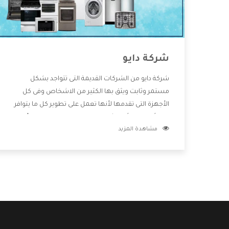
شركة دايو
شركة دايو من الشركات القديمة التى تتواجد بشكل
مستمر وثابت ويثق بها الكثير من الاشخاص وفى كل
الأجهزة التى تقدمها لأنها تعمل على تطوير كل ما يتوافر
فى الأسواق ولأنها شركة معروفة تهتم جدا بتوفير أفضل
مشاهدة المزيد
خدمات ما بعد البيع مع المنتجات وتقدم للعملاء أقوى
العروض والخصومات التى تسهل على المستهلك
الاستمتاع بشراء جميع ما نقدمه لكم معنا هتجد كل ما
هو جديد وأفضل