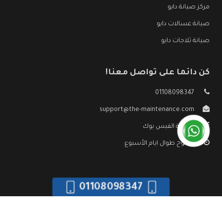
مركز صيانة دايو
صيانة غسالات دايو
صيانة ثلاجات دايو
كن دائما على تواصل معنا!
01108098347
support@the-maintenance.com
صفحة الفيس بوك
مفتوح طوال ايام الأسبوع
01108098347
جميع الحقوق محفوظه ©
صيانة دايو