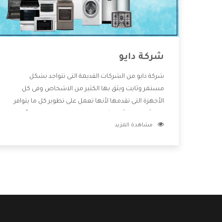
شركة دايو
شركة دايو من الشركات القديمة التى تتواجد بشكل
مستمر وثابت ويثق بها الكثير من الاشخاص وفى كل
الأجهزة التى تقدمها لأنها تعمل على تطوير كل ما يتوافر
فى الأسواق ولأنها شركة معروفة تهتم جدا بتوفير أفضل
مشاهدة المزيد
خدمات ما بعد البيع مع المنتجات وتقدم للعملاء أقوى
العروض والخصومات التى تسهل على المستهلك
الاستمتاع بشراء جميع ما نقدمه لكم معنا هتجد كل ما
هو جديد وأفضل