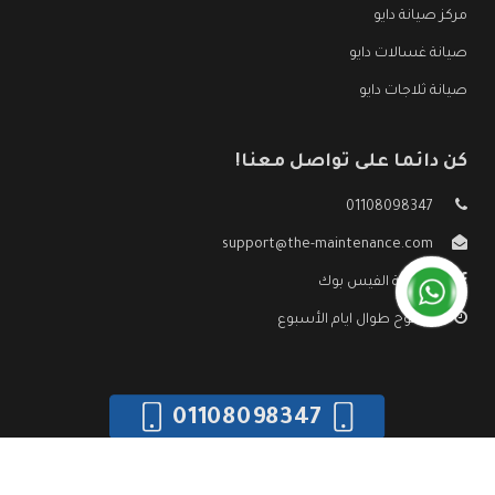
مركز صيانة دايو
صيانة غسالات دايو
صيانة ثلاجات دايو
كن دائما على تواصل معنا!
01108098347
support@the-maintenance.com
صفحة الفيس بوك
مفتوح طوال ايام الأسبوع
01108098347
جميع الحقوق محفوظه ©
صيانة دايو