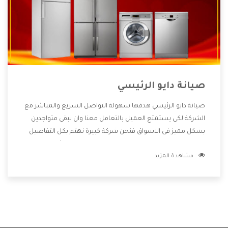
صيانة دايو الرئيسي
صيانة دايو الرئيسي هدفها سهولة التواصل السريع والمباشر مع
الشركة لكى يستمتع العميل بالتعامل معنا وان نبقى متواجدين
بشكل مميز فى الاسواق فنحن شركة كبيرة نهتم بكل التفاصيل
المهمة للعميل وان يستمتع بالخدمات التى تنفرد الشركة بها
مشاهدة المزيد
والتى تكون منها خدمة الصيانة التى تكون من أهم الخدمات التى
يرغب بها العميل لأنها تحافظ على كفاءة المنتج كما أن شركة دايو
تقدم لنا جميع الأجهزة التى نبحث عنها وأقوى الأسعار التى تكون
مناسبة لكثير من العملاء