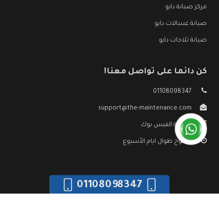
مركز صيانة دايو
صيانة غسالات دايو
صيانة ثلاجات دايو
كن دائما على تواصل معنا!
01108098347
support@the-maintenance.com
صفحة الفيس بوك
مفتوح طوال ايام الأسبوع
01108098347
جميع الحقوق محفوظه ©
صيانة دايو