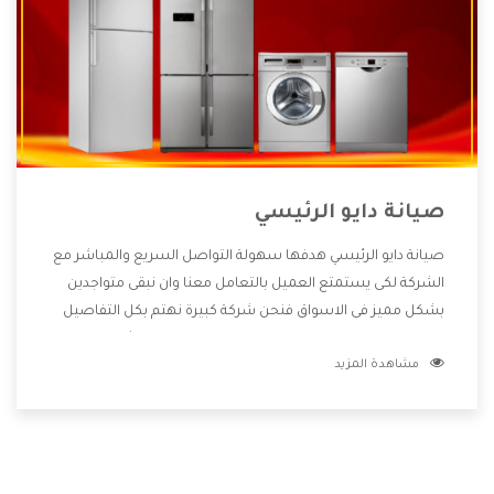
صيانة دايو الرئيسي
صيانة دايو الرئيسي هدفها سهولة التواصل السريع والمباشر مع
الشركة لكى يستمتع العميل بالتعامل معنا وان نبقى متواجدين
بشكل مميز فى الاسواق فنحن شركة كبيرة نهتم بكل التفاصيل
المهمة للعميل وان يستمتع بالخدمات التى تنفرد الشركة بها
مشاهدة المزيد
والتى تكون منها خدمة الصيانة التى تكون من أهم الخدمات التى
يرغب بها العميل لأنها تحافظ على كفاءة المنتج كما أن شركة دايو
تقدم لنا جميع الأجهزة التى نبحث عنها وأقوى الأسعار التى تكون
مناسبة لكثير من العملاء