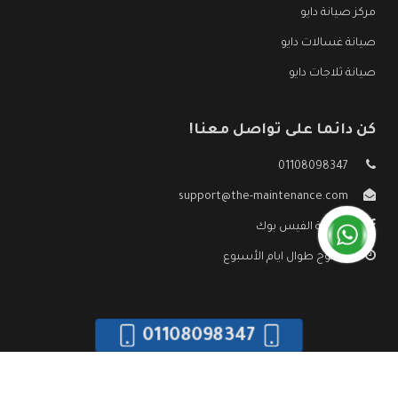
مركز صيانة دايو
صيانة غسالات دايو
صيانة ثلاجات دايو
كن دائما على تواصل معنا!
01108098347
support@the-maintenance.com
صفحة الفيس بوك
مفتوح طوال ايام الأسبوع
01108098347
جميع الحقوق محفوظه ©
صيانة دايو