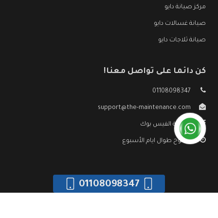
مركز صيانة دايو
صيانة غسالات دايو
صيانة ثلاجات دايو
كن دائما على تواصل معنا!
01108098347
support@the-maintenance.com
صفحة الفيس بوك
مفتوح طوال ايام الأسبوع
01108098347
جميع الحقوق محفوظه ©
صيانة دايو