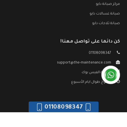
مركز صيانة دايو
صيانة غسالات دايو
صيانة ثلاجات دايو
كن دائما على تواصل معنا!
01108098347
support@the-maintenance.com
صفحة الفيس بوك
مفتوح طوال ايام الأسبوع
01108098347
جميع الحقوق محفوظه ©
صيانة دايو