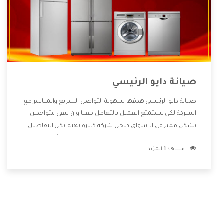
صيانة دايو الرئيسي
صيانة دايو الرئيسي هدفها سهولة التواصل السريع والمباشر مع
الشركة لكى يستمتع العميل بالتعامل معنا وان نبقى متواجدين
بشكل مميز فى الاسواق فنحن شركة كبيرة نهتم بكل التفاصيل
المهمة للعميل وان يستمتع بالخدمات التى تنفرد الشركة بها
مشاهدة المزيد
والتى تكون منها خدمة الصيانة التى تكون من أهم الخدمات التى
يرغب بها العميل لأنها تحافظ على كفاءة المنتج كما أن شركة دايو
تقدم لنا جميع الأجهزة التى نبحث عنها وأقوى الأسعار التى تكون
مناسبة لكثير من العملاء