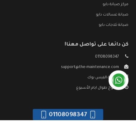
مركز صيانة دايو
صيانة غسالات دايو
صيانة ثلاجات دايو
كن دائما على تواصل معنا!
01108098347
support@the-maintenance.com
صفحة الفيس بوك
مفتوح طوال ايام الأسبوع
01108098347
جميع الحقوق محفوظه ©
صيانة دايو