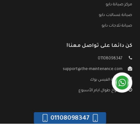
مركز صيانة دايو
صيانة غسالات دايو
صيانة ثلاجات دايو
كن دائما على تواصل معنا!
01108098347
support@the-maintenance.com
صفحة الفيس بوك
مفتوح طوال ايام الأسبوع
01108098347
جميع الحقوق محفوظه ©
صيانة دايو