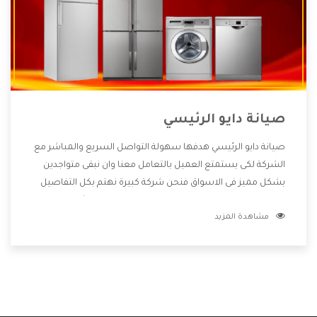
صيانة دايو الرئيسي
صيانة دايو الرئيسي هدفها سهولة التواصل السريع والمباشر مع
الشركة لكى يستمتع العميل بالتعامل معنا وان نبقى متواجدين
بشكل مميز فى الاسواق فنحن شركة كبيرة نهتم بكل التفاصيل
المهمة للعميل وان يستمتع بالخدمات التى تنفرد الشركة بها
مشاهدة المزيد
والتى تكون منها خدمة الصيانة التى تكون من أهم الخدمات التى
يرغب بها العميل لأنها تحافظ على كفاءة المنتج كما أن شركة دايو
تقدم لنا جميع الأجهزة التى نبحث عنها وأقوى الأسعار التى تكون
مناسبة لكثير من العملاء