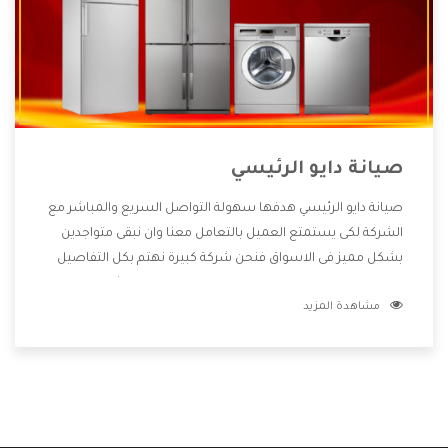
صيانة دايو الرئيسي
صيانة دايو الرئيسي هدفها سهولة التواصل السريع والمباشر مع
الشركة لكى يستمتع العميل بالتعامل معنا وان نبقى متواجدين
بشكل مميز فى الاسواق فنحن شركة كبيرة نهتم بكل التفاصيل
المهمة للعميل وان يستمتع بالخدمات التى تنفرد الشركة بها
مشاهدة المزيد
والتى تكون منها خدمة الصيانة التى تكون من أهم الخدمات التى
يرغب بها العميل لأنها تحافظ على كفاءة المنتج كما أن شركة دايو
تقدم لنا جميع الأجهزة التى نبحث عنها وأقوى الأسعار التى تكون
مناسبة لكثير من العملاء