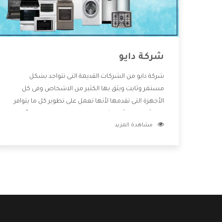
شركة دايو
شركة دايو من الشركات القديمة التى تتواجد بشكل
مستمر وثابت ويثق بها الكثير من الاشخاص وفى كل
الأجهزة التى تقدمها لأنها تعمل على تطوير كل ما يتوافر
فى الأسواق ولأنها شركة معروفة تهتم جدا بتوفير أفضل
مشاهدة المزيد
خدمات ما بعد البيع مع المنتجات وتقدم للعملاء أقوى
العروض والخصومات التى تسهل على المستهلك
الاستمتاع بشراء جميع ما نقدمه لكم معنا هتجد كل ما
هو جديد وأفضل