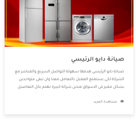
صيانة دايو الرئيسي
صيانة دايو الرئيسي هدفها سهولة التواصل السريع والمباشر مع
الشركة لكى يستمتع العميل بالتعامل معنا وان نبقى متواجدين
بشكل مميز فى الاسواق فنحن شركة كبيرة نهتم بكل التفاصيل
المهمة للعميل وان يستمتع بالخدمات التى تنفرد الشركة بها
مشاهدة المزيد
والتى تكون منها خدمة الصيانة التى تكون من أهم الخدمات التى
يرغب بها العميل لأنها تحافظ على كفاءة المنتج كما أن شركة دايو
تقدم لنا جميع الأجهزة التى نبحث عنها وأقوى الأسعار التى تكون
مناسبة لكثير من العملاء