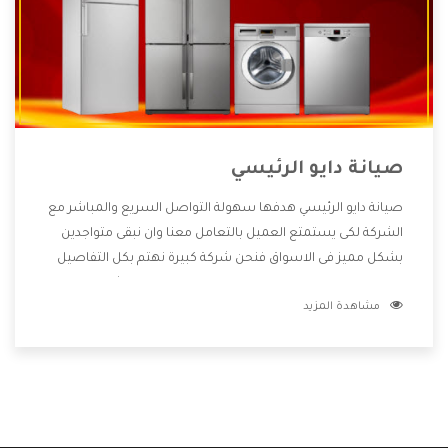
صيانة دايو الرئيسي
صيانة دايو الرئيسي هدفها سهولة التواصل السريع والمباشر مع
الشركة لكى يستمتع العميل بالتعامل معنا وان نبقى متواجدين
بشكل مميز فى الاسواق فنحن شركة كبيرة نهتم بكل التفاصيل
المهمة للعميل وان يستمتع بالخدمات التى تنفرد الشركة بها
مشاهدة المزيد
والتى تكون منها خدمة الصيانة التى تكون من أهم الخدمات التى
يرغب بها العميل لأنها تحافظ على كفاءة المنتج كما أن شركة دايو
تقدم لنا جميع الأجهزة التى نبحث عنها وأقوى الأسعار التى تكون
مناسبة لكثير من العملاء