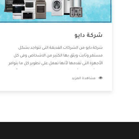
شركة دايو
شركة دايو من الشركات القديمة التى تتواجد بشكل
مستمر وثابت ويثق بها الكثير من الاشخاص وفى كل
الأجهزة التى تقدمها لأنها تعمل على تطوير كل ما يتوافر
فى الأسواق ولأنها شركة معروفة تهتم جدا بتوفير أفضل
مشاهدة المزيد
خدمات ما بعد البيع مع المنتجات وتقدم للعملاء أقوى
العروض والخصومات التى تسهل على المستهلك
الاستمتاع بشراء جميع ما نقدمه لكم معنا هتجد كل ما
هو جديد وأفضل