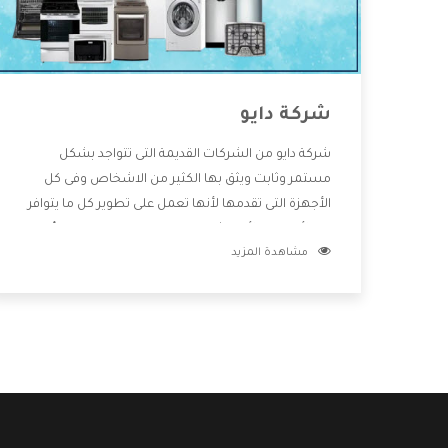
شركة دايو
شركة دايو من الشركات القديمة التى تتواجد بشكل
مستمر وثابت ويثق بها الكثير من الاشخاص وفى كل
الأجهزة التى تقدمها لأنها تعمل على تطوير كل ما يتوافر
فى الأسواق ولأنها شركة معروفة تهتم جدا بتوفير أفضل
مشاهدة المزيد
خدمات ما بعد البيع مع المنتجات وتقدم للعملاء أقوى
العروض والخصومات التى تسهل على المستهلك
الاستمتاع بشراء جميع ما نقدمه لكم معنا هتجد كل ما
هو جديد وأفضل