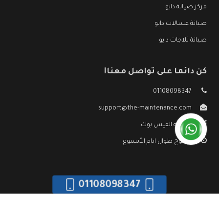
مركز صيانة دايو
صيانة غسالات دايو
صيانة ثلاجات دايو
كن دائما على تواصل معنا!
01108098347
support@the-maintenance.com
صفحة الفيس بوك
مفتوح طوال ايام الأسبوع
01108098347
جميع الحقوق محفوظه ©
صيانة دايو