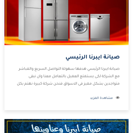
صيانة ايبرنا الرئيسي
صيانة ايبرنا الرئيسي هدفها سهولة التواصل السريع والمباشر
مع الشركة لكى يستمتع العميل بالتعامل معنا وان نبقى
متواجدين بشكل مميز فى الاسواق فنحن شركة كبيرة نهتم بكل
التفاصيل المهمة للعميل وان يستمتع بالخدمات التى تنفرد
مشاهدة المزيد
الشركة بها والتى تكون منها خدمة الصيانة التى تكون من أهم
الخدمات التى يرغب بها العميل لأنها تحافظ على كفاءة المنتج
كما أن شركة ايبرنا تقدم لنا جميع الأجهزة التى نبحث عنها وأقوى
الأسعار التى تكون مناسبة لكثير من العملاء