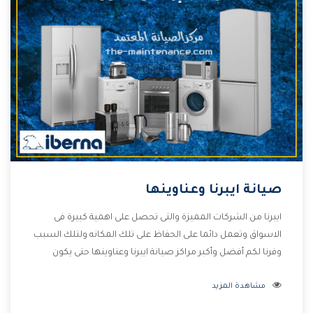
صيانة ايبرنا وعناوينها
ايبرنا من الشركات المميزة والتى تحصل على اهمية كبيرة فى
الاسواق وتعمل دائما على الحفاظ على تلك المكانه ولتلك السبب
وفرنا لكم أفضل وأكبر مراكز صيانة ايبرنا وعناوينها حتى يكون
قريب من كل العملاء ويستطيع القيام بتصليح جميع المنتجات
مشاهدة المزيد
دون اى ازعاج كما أننا نهتم بكل ما يحتاجه المستهلك لكى نحافظ
على ثقتهم بنا ،وهتستمتع بأقوى العروض والخدمات ما بعد البيع