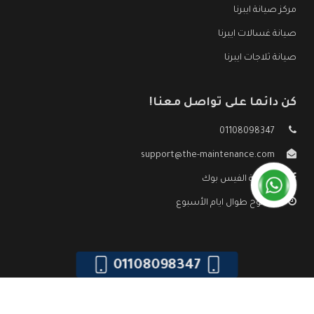
مركز صيانة ايبرنا
صيانة غسالات ايبرنا
صيانة ثلاجات ايبرنا
كن دائما على تواصل معنا!
01108098347
support@the-maintenance.com
صفحة الفيس بوك
مفتوح طوال ايام الأسبوع
01108098347
جميع الحقوق محفوظه ©
صيانة ايبرنا