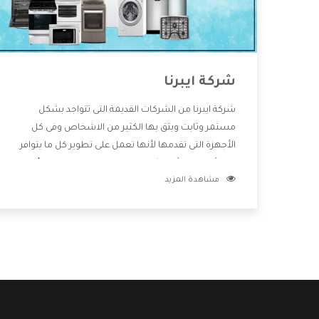
شركة ايبرنا
شركة ايبرنا من الشركات القديمة التى تتواجد بشكل
مستمر وثابت ويثق بها الكثير من الاشخاص وفى كل
الأجهزة التى تقدمها لأنها تعمل على تطوير كل ما يتوافر
فى الأسواق ولأنها شركة معروفة تهتم جدا بتوفير أفضل
مشاهدة المزيد
خدمات ما بعد البيع مع المنتجات وتقدم للعملاء أقوى
العروض والخصومات التى تسهل على المستهلك
الاستمتاع بشراء جميع ما نقدمه لكم معنا هتجد كل ما
هو جديد وأفضل