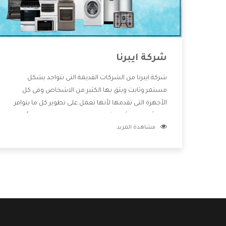
شركة ايبرنا
شركة ايبرنا من الشركات القديمة التى تتواجد بشكل
مستمر وثابت ويثق بها الكثير من الاشخاص وفى كل
الأجهزة التى تقدمها لأنها تعمل على تطوير كل ما يتوافر
فى الأسواق ولأنها شركة معروفة تهتم جدا بتوفير أفضل
مشاهدة المزيد
خدمات ما بعد البيع مع المنتجات وتقدم للعملاء أقوى
العروض والخصومات التى تسهل على المستهلك
الاستمتاع بشراء جميع ما نقدمه لكم معنا هتجد كل ما
هو جديد وأفضل