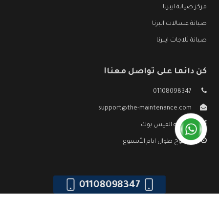
مركز صيانة ايبرنا
صيانة غسالات ايبرنا
صيانة ثلاجات ايبرنا
كن دائما على تواصل معنا!
01108098347
support@the-maintenance.com
صفحة الفيس بوك
مفتوح طوال ايام الأسبوع
01108098347
جميع الحقوق محفوظه ©
صيانة ايبرنا