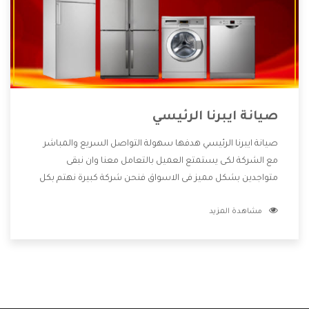
صيانة ايبرنا الرئيسي
صيانة ايبرنا الرئيسي هدفها سهولة التواصل السريع والمباشر
مع الشركة لكى يستمتع العميل بالتعامل معنا وان نبقى
متواجدين بشكل مميز فى الاسواق فنحن شركة كبيرة نهتم بكل
التفاصيل المهمة للعميل وان يستمتع بالخدمات التى تنفرد
مشاهدة المزيد
الشركة بها والتى تكون منها خدمة الصيانة التى تكون من أهم
الخدمات التى يرغب بها العميل لأنها تحافظ على كفاءة المنتج
كما أن شركة ايبرنا تقدم لنا جميع الأجهزة التى نبحث عنها وأقوى
الأسعار التى تكون مناسبة لكثير من العملاء