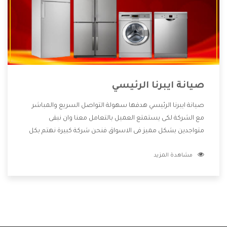
صيانة ايبرنا الرئيسي
صيانة ايبرنا الرئيسي هدفها سهولة التواصل السريع والمباشر
مع الشركة لكى يستمتع العميل بالتعامل معنا وان نبقى
متواجدين بشكل مميز فى الاسواق فنحن شركة كبيرة نهتم بكل
التفاصيل المهمة للعميل وان يستمتع بالخدمات التى تنفرد
مشاهدة المزيد
الشركة بها والتى تكون منها خدمة الصيانة التى تكون من أهم
الخدمات التى يرغب بها العميل لأنها تحافظ على كفاءة المنتج
كما أن شركة ايبرنا تقدم لنا جميع الأجهزة التى نبحث عنها وأقوى
الأسعار التى تكون مناسبة لكثير من العملاء