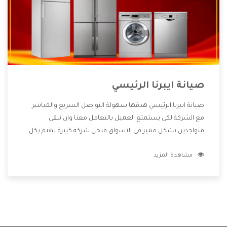
صيانة ايبرنا الرئيسي
صيانة ايبرنا الرئيسي هدفها سهولة التواصل السريع والمباشر
مع الشركة لكى يستمتع العميل بالتعامل معنا وان نبقى
متواجدين بشكل مميز فى الاسواق فنحن شركة كبيرة نهتم بكل
التفاصيل المهمة للعميل وان يستمتع بالخدمات التى تنفرد
مشاهدة المزيد
الشركة بها والتى تكون منها خدمة الصيانة التى تكون من أهم
الخدمات التى يرغب بها العميل لأنها تحافظ على كفاءة المنتج
كما أن شركة ايبرنا تقدم لنا جميع الأجهزة التى نبحث عنها وأقوى
الأسعار التى تكون مناسبة لكثير من العملاء