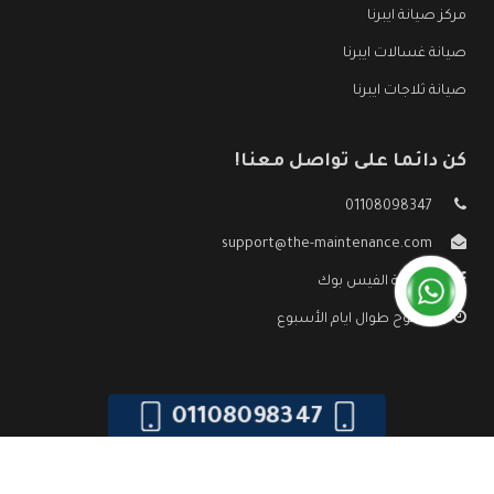
مركز صيانة ايبرنا
صيانة غسالات ايبرنا
صيانة ثلاجات ايبرنا
كن دائما على تواصل معنا!
01108098347
support@the-maintenance.com
صفحة الفيس بوك
مفتوح طوال ايام الأسبوع
01108098347
جميع الحقوق محفوظه ©
صيانة ايبرنا