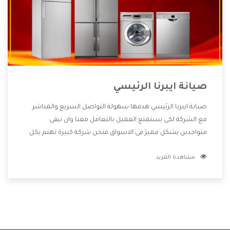
صيانة ايبرنا الرئيسي
صيانة ايبرنا الرئيسي هدفها سهولة التواصل السريع والمباشر
مع الشركة لكى يستمتع العميل بالتعامل معنا وان نبقى
متواجدين بشكل مميز فى الاسواق فنحن شركة كبيرة نهتم بكل
التفاصيل المهمة للعميل وان يستمتع بالخدمات التى تنفرد
مشاهدة المزيد
الشركة بها والتى تكون منها خدمة الصيانة التى تكون من أهم
الخدمات التى يرغب بها العميل لأنها تحافظ على كفاءة المنتج
كما أن شركة ايبرنا تقدم لنا جميع الأجهزة التى نبحث عنها وأقوى
الأسعار التى تكون مناسبة لكثير من العملاء