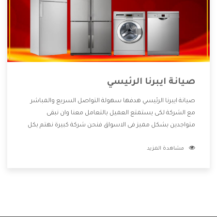
صيانة ايبرنا الرئيسي
صيانة ايبرنا الرئيسي هدفها سهولة التواصل السريع والمباشر
مع الشركة لكى يستمتع العميل بالتعامل معنا وان نبقى
متواجدين بشكل مميز فى الاسواق فنحن شركة كبيرة نهتم بكل
التفاصيل المهمة للعميل وان يستمتع بالخدمات التى تنفرد
مشاهدة المزيد
الشركة بها والتى تكون منها خدمة الصيانة التى تكون من أهم
الخدمات التى يرغب بها العميل لأنها تحافظ على كفاءة المنتج
كما أن شركة ايبرنا تقدم لنا جميع الأجهزة التى نبحث عنها وأقوى
الأسعار التى تكون مناسبة لكثير من العملاء