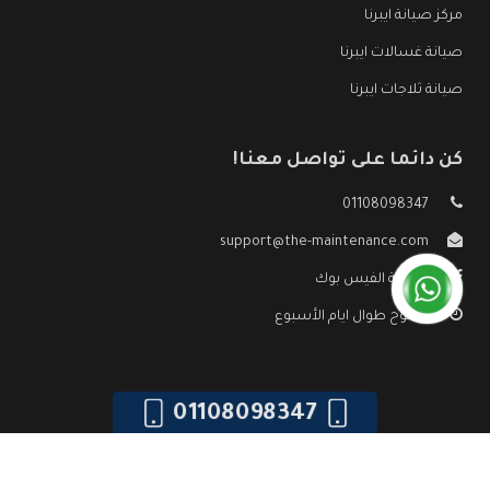
مركز صيانة ايبرنا
صيانة غسالات ايبرنا
صيانة ثلاجات ايبرنا
كن دائما على تواصل معنا!
01108098347
support@the-maintenance.com
صفحة الفيس بوك
مفتوح طوال ايام الأسبوع
01108098347
جميع الحقوق محفوظه ©
صيانة ايبرنا