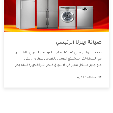
صيانة ايبرنا الرئيسي
صيانة ايبرنا الرئيسي هدفها سهولة التواصل السريع والمباشر
مع الشركة لكى يستمتع العميل بالتعامل معنا وان نبقى
متواجدين بشكل مميز فى الاسواق فنحن شركة كبيرة نهتم بكل
التفاصيل المهمة للعميل وان يستمتع بالخدمات التى تنفرد
مشاهدة المزيد
الشركة بها والتى تكون منها خدمة الصيانة التى تكون من أهم
الخدمات التى يرغب بها العميل لأنها تحافظ على كفاءة المنتج
كما أن شركة ايبرنا تقدم لنا جميع الأجهزة التى نبحث عنها وأقوى
الأسعار التى تكون مناسبة لكثير من العملاء