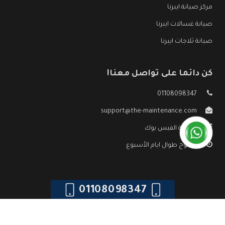
مركز صيانة ايبرنا
صيانة غسالات ايبرنا
صيانة ثلاجات ايبرنا
كن دائما على تواصل معنا!
01108098347
support@the-maintenance.com
صفحة الفيس بوك
مفتوح طوال ايام الأسبوع
01108098347
جميع الحقوق محفوظه ©
صيانة ايبرنا