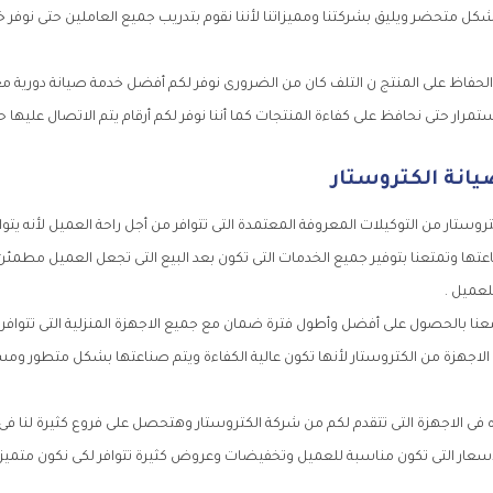
كل متحضر ويليق بشركتنا ومميزاتنا لأننا نقوم بتدريب جميع العاملين حتى نوفر 
حفاظ على المنتج ن التلف كان من الضرورى نوفر لكم أفضل خدمة صيانة دورية مع 
مرار حتى نحافظ على كفاءة المنتجات كما أننا نوفر لكم أرقام يتم الاتصال عليها ح
يانة الكتروستار
روستار من التوكيلات المعروفة المعتمدة التى تتوافر من أجل راحة العميل لأنه يتو
عتها وتمتعنا بتوفير جميع الخدمات التى تكون بعد البيع التى تجعل العميل مطمئن
لعميل .
عنا بالحصول على أفضل وأطول فترة ضمان مع جميع الاجهزة المنزلية التى تتوافر 
لاجهزة من الكتروستار لأنها تكون عالية الكفاءة ويتم صناعتها بشكل متطور وم
اه فى الاجهزة التى تتقدم لكم من شركة الكتروستار وهتحصل على فروع كثيرة لنا 
ار التى تكون مناسبة للعميل وتخفيضات وعروض كثيرة تتوافر لكى نكون متميزين