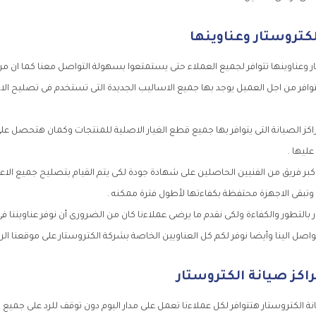
لكتروستار وعناوينها
ر وعناوينها تتوافر لجميع العملاء حتى يستمتعوا بسهولة التواصل معنا كما ان مرا
وافر من اجل العميل يوجد بها جميع الاساليب الجديدة التى تستخدم فى تصليح ال
اكز الصيانة التى يتوافر بها جميع قطع الغيار الاصلية للمنتجات وكمان هتحصل ع
ليها .
كبر فريق من الفنيين الحاصلين على شهادة جودة لكى يتم القيام بتصليح جميع الا
 وتبقى الاجهزة محتفظة بكفاءتها لأطول فترة ممكنه .
 بالتطور والكفاءة ولكى نقدم ما يرضى عملاءنا كان من الضرورى أن نوفر عناويننا 
صل الينا وأيضا نوفر لكم كل العناويين الخاصة بشركة الكتروستار على موقعنا ال
اكز صيانة الكتروستار
ة الكتروستار هتتوافر لكل عملاءنا تعمل على مدار اليوم دون توقف للرد على جميع