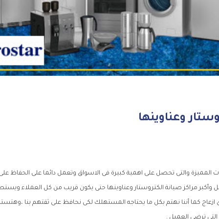
ستار وعناوينها
المميزة والتى تحصل على اهمية كبيرة فى الاسواق وتعمل دائما على الحفاظ على 
 وأكبر مراكز صيانة الكتروستار وعناوينها حتى يكون قريب من كل العملاء ويستط
 ازعاج كما أننا نهتم بكل ما يحتاجه المستهلك لكى نحافظ على ثقتهم بنا ،وهتس
التى ترضى العميل .