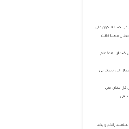
كز الصيانة تكون على
اعطال مهما كانت
لى ضمان لمدة عام
عطال التى تحدث فى
فى كل مكان حتى
رسمى .
 استفساراتكم وأيضا