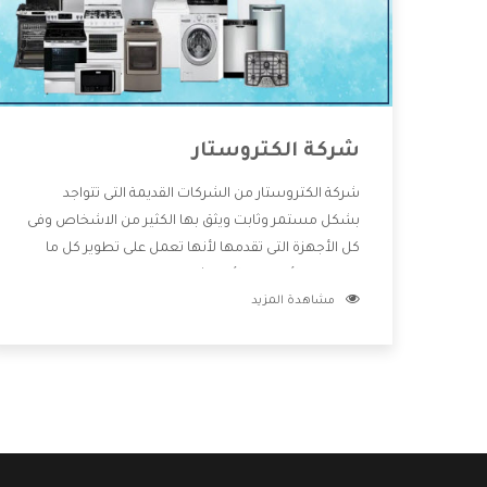
شركة الكتروستار
شركة الكتروستار من الشركات القديمة التى تتواجد
بشكل مستمر وثابت ويثق بها الكثير من الاشخاص وفى
كل الأجهزة التى تقدمها لأنها تعمل على تطوير كل ما
يتوافر فى الأسواق ولأنها شركة معروفة تهتم جدا بتوفير
مشاهدة المزيد
أفضل خدمات ما بعد البيع مع المنتجات وتقدم للعملاء
أقوى العروض والخصومات التى تسهل على المستهلك
الاستمتاع بشراء جميع ما نقدمه لكم معنا هتجد كل ما
هو جديد وأفضل