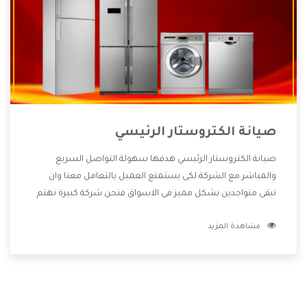
صيانة الكتروستار الرئيسي
صيانة الكتروستار الرئيسي هدفها سهولة التواصل السريع
والمباشر مع الشركة لكى يستمتع العميل بالتعامل معنا وان
نبقى متواجدين بشكل مميز فى الاسواق فنحن شركة كبيرة نهتم
بكل التفاصيل المهمة للعميل وان يستمتع بالخدمات التى تنفرد
مشاهدة المزيد
الشركة بها والتى تكون منها خدمة الصيانة التى تكون من أهم
الخدمات التى يرغب بها العميل لأنها تحافظ على كفاءة المنتج
كما أن شركة الكتروستار تقدم لنا جميع الأجهزة التى نبحث عنها
وأقوى الأسعار التى تكون مناسبة لكثير من العملاء