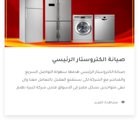
صيانة الكتروستار الرئيسي
صيانة الكتروستار الرئيسي هدفها سهولة التواصل السريع
والمباشر مع الشركة لكى يستمتع العميل بالتعامل معنا وان
نبقى متواجدين بشكل مميز فى الاسواق فنحن شركة كبيرة نهتم
بكل التفاصيل المهمة للعميل وان يستمتع بالخدمات التى تنفرد
مشاهدة المزيد
الشركة بها والتى تكون منها خدمة الصيانة التى تكون من أهم
الخدمات التى يرغب بها العميل لأنها تحافظ على كفاءة المنتج
كما أن شركة الكتروستار تقدم لنا جميع الأجهزة التى نبحث عنها
وأقوى الأسعار التى تكون مناسبة لكثير من العملاء