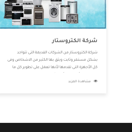
شركة الكتروستار
شركة الكتروستار من الشركات القديمة التى تتواجد
بشكل مستمر وثابت ويثق بها الكثير من الاشخاص وفى
كل الأجهزة التى تقدمها لأنها تعمل على تطوير كل ما
يتوافر فى الأسواق ولأنها شركة معروفة تهتم جدا بتوفير
مشاهدة المزيد
أفضل خدمات ما بعد البيع مع المنتجات وتقدم للعملاء
أقوى العروض والخصومات التى تسهل على المستهلك
الاستمتاع بشراء جميع ما نقدمه لكم معنا هتجد كل ما
هو جديد وأفضل