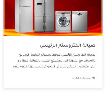
صيانة الكتروستار الرئيسي
صيانة الكتروستار الرئيسي هدفها سهولة التواصل السريع
والمباشر مع الشركة لكى يستمتع العميل بالتعامل معنا وان
نبقى متواجدين بشكل مميز فى الاسواق فنحن شركة كبيرة نهتم
بكل التفاصيل المهمة للعميل وان يستمتع بالخدمات التى تنفرد
مشاهدة المزيد
الشركة بها والتى تكون منها خدمة الصيانة التى تكون من أهم
الخدمات التى يرغب بها العميل لأنها تحافظ على كفاءة المنتج
كما أن شركة الكتروستار تقدم لنا جميع الأجهزة التى نبحث عنها
وأقوى الأسعار التى تكون مناسبة لكثير من العملاء