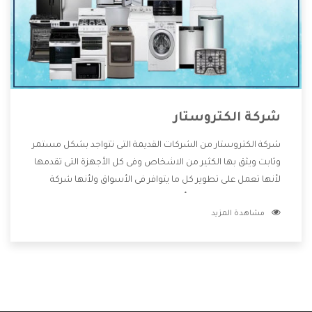
شركة الكتروستار
شركة الكتروستار من الشركات القديمة التى تتواجد بشكل مستمر
وثابت ويثق بها الكثير من الاشخاص وفى كل الأجهزة التى تقدمها
لأنها تعمل على تطوير كل ما يتوافر فى الأسواق ولأنها شركة
معروفة تهتم جدا بتوفير أفضل خدمات ما بعد البيع مع المنتجات
مشاهدة المزيد
وتقدم للعملاء أقوى العروض والخصومات التى تسهل على
المستهلك الاستمتاع بشراء جميع ما نقدمه لكم معنا هتجد كل
ما هو جديد وأفضل