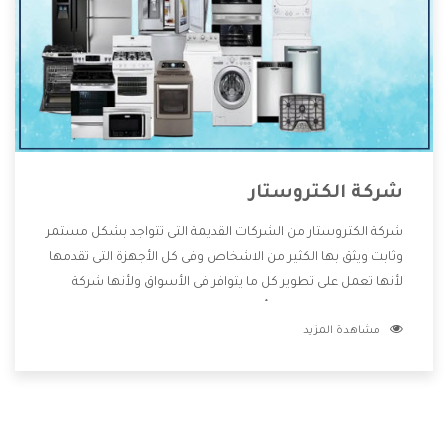
شركة الكتروستار
شركة الكتروستار من الشركات القديمة التى تتواجد بشكل مستمر
وثابت ويثق بها الكثير من الاشخاص وفى كل الأجهزة التى تقدمها
لأنها تعمل على تطوير كل ما يتوافر فى الأسواق ولأنها شركة
معروفة تهتم جدا بتوفير أفضل خدمات ما بعد البيع مع المنتجات
مشاهدة المزيد
وتقدم للعملاء أقوى العروض والخصومات التى تسهل على
المستهلك الاستمتاع بشراء جميع ما نقدمه لكم معنا هتجد كل
ما هو جديد وأفضل