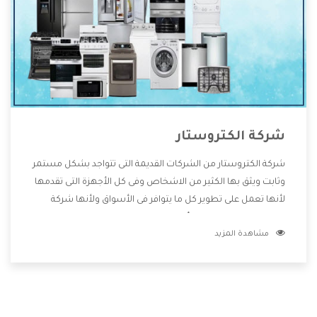
شركة الكتروستار
شركة الكتروستار من الشركات القديمة التى تتواجد بشكل مستمر
وثابت ويثق بها الكثير من الاشخاص وفى كل الأجهزة التى تقدمها
لأنها تعمل على تطوير كل ما يتوافر فى الأسواق ولأنها شركة
معروفة تهتم جدا بتوفير أفضل خدمات ما بعد البيع مع المنتجات
مشاهدة المزيد
وتقدم للعملاء أقوى العروض والخصومات التى تسهل على
المستهلك الاستمتاع بشراء جميع ما نقدمه لكم معنا هتجد كل
ما هو جديد وأفضل