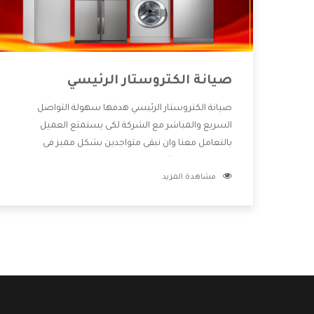
صيانة الكتروستار الرئيسي
صيانة الكتروستار الرئيسي هدفها سهولة التواصل
السريع والمباشر مع الشركة لكى يستمتع العميل
بالتعامل معنا وان نبقى متواجدين بشكل مميز فى
الاسواق فنحن شركة كبيرة نهتم بكل التفاصيل المهمة
مشاهدة المزيد
للعميل وان يستمتع بالخدمات التى تنفرد الشركة بها
والتى تكون منها خدمة الصيانة التى تكون من أهم
الخدمات التى يرغب بها العميل لأنها تحافظ على كفاءة
المنتج كما أن شركة الكتروستار تقدم لنا جميع الأجهزة
التى نبحث عنها وأقوى الأسعار التى تكون مناسبة لكثير
من العملاء