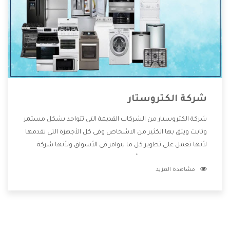
شركة الكتروستار
شركة الكتروستار من الشركات القديمة التى تتواجد بشكل مستمر
وثابت ويثق بها الكثير من الاشخاص وفى كل الأجهزة التى تقدمها
لأنها تعمل على تطوير كل ما يتوافر فى الأسواق ولأنها شركة
معروفة تهتم جدا بتوفير أفضل خدمات ما بعد البيع مع المنتجات
مشاهدة المزيد
وتقدم للعملاء أقوى العروض والخصومات التى تسهل على
المستهلك الاستمتاع بشراء جميع ما نقدمه لكم معنا هتجد كل
ما هو جديد وأفضل