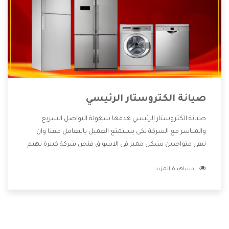
صيانة الكتروستار الرئيسي
صيانة الكتروستار الرئيسي هدفها سهولة التواصل السريع
والمباشر مع الشركة لكى يستمتع العميل بالتعامل معنا وان
نبقى متواجدين بشكل مميز فى الاسواق فنحن شركة كبيرة نهتم
بكل التفاصيل المهمة للعميل وان يستمتع بالخدمات التى تنفرد
مشاهدة المزيد
الشركة بها والتى تكون منها خدمة الصيانة التى تكون من أهم
الخدمات التى يرغب بها العميل لأنها تحافظ على كفاءة المنتج
كما أن شركة الكتروستار تقدم لنا جميع الأجهزة التى نبحث عنها
وأقوى الأسعار التى تكون مناسبة لكثير من العملاء