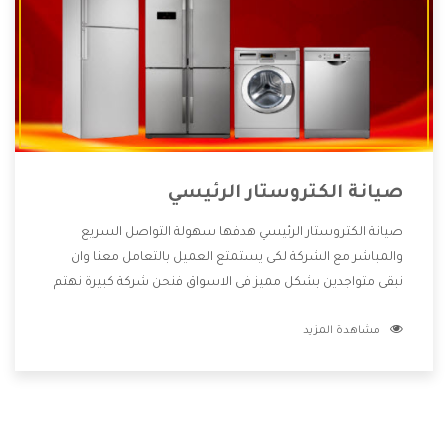
صيانة الكتروستار الرئيسي
صيانة الكتروستار الرئيسي هدفها سهولة التواصل السريع
والمباشر مع الشركة لكى يستمتع العميل بالتعامل معنا وان
نبقى متواجدين بشكل مميز فى الاسواق فنحن شركة كبيرة نهتم
بكل التفاصيل المهمة للعميل وان يستمتع بالخدمات التى تنفرد
مشاهدة المزيد
الشركة بها والتى تكون منها خدمة الصيانة التى تكون من أهم
الخدمات التى يرغب بها العميل لأنها تحافظ على كفاءة المنتج
كما أن شركة الكتروستار تقدم لنا جميع الأجهزة التى نبحث عنها
وأقوى الأسعار التى تكون مناسبة لكثير من العملاء