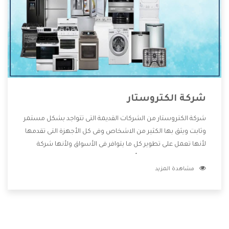
شركة الكتروستار
شركة الكتروستار من الشركات القديمة التى تتواجد بشكل مستمر
وثابت ويثق بها الكثير من الاشخاص وفى كل الأجهزة التى تقدمها
لأنها تعمل على تطوير كل ما يتوافر فى الأسواق ولأنها شركة
معروفة تهتم جدا بتوفير أفضل خدمات ما بعد البيع مع المنتجات
مشاهدة المزيد
وتقدم للعملاء أقوى العروض والخصومات التى تسهل على
المستهلك الاستمتاع بشراء جميع ما نقدمه لكم معنا هتجد كل
ما هو جديد وأفضل