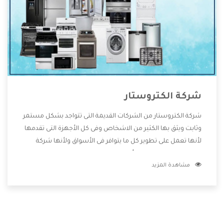
شركة الكتروستار
شركة الكتروستار من الشركات القديمة التى تتواجد بشكل مستمر
وثابت ويثق بها الكثير من الاشخاص وفى كل الأجهزة التى تقدمها
لأنها تعمل على تطوير كل ما يتوافر فى الأسواق ولأنها شركة
معروفة تهتم جدا بتوفير أفضل خدمات ما بعد البيع مع المنتجات
مشاهدة المزيد
وتقدم للعملاء أقوى العروض والخصومات التى تسهل على
المستهلك الاستمتاع بشراء جميع ما نقدمه لكم معنا هتجد كل
ما هو جديد وأفضل