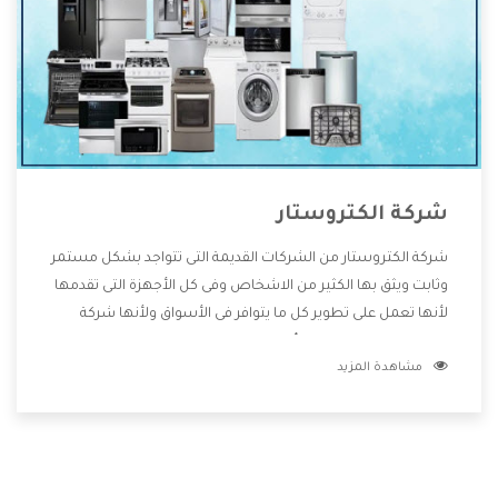
شركة الكتروستار
شركة الكتروستار من الشركات القديمة التى تتواجد بشكل مستمر
وثابت ويثق بها الكثير من الاشخاص وفى كل الأجهزة التى تقدمها
لأنها تعمل على تطوير كل ما يتوافر فى الأسواق ولأنها شركة
معروفة تهتم جدا بتوفير أفضل خدمات ما بعد البيع مع المنتجات
مشاهدة المزيد
وتقدم للعملاء أقوى العروض والخصومات التى تسهل على
المستهلك الاستمتاع بشراء جميع ما نقدمه لكم معنا هتجد كل
ما هو جديد وأفضل