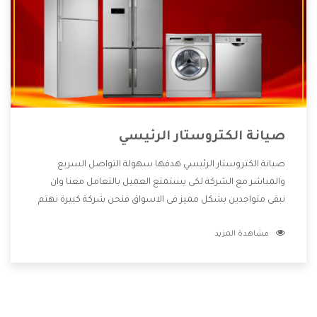
صيانة الكتروستار الرئيسي
صيانة الكتروستار الرئيسي هدفها سهولة التواصل السريع
والمباشر مع الشركة لكى يستمتع العميل بالتعامل معنا وان
نبقى متواجدين بشكل مميز فى الاسواق فنحن شركة كبيرة نهتم
بكل التفاصيل المهمة للعميل وان يستمتع بالخدمات التى تنفرد
مشاهدة المزيد
الشركة بها والتى تكون منها خدمة الصيانة التى تكون من أهم
الخدمات التى يرغب بها العميل لأنها تحافظ على كفاءة المنتج
كما أن شركة الكتروستار تقدم لنا جميع الأجهزة التى نبحث عنها
وأقوى الأسعار التى تكون مناسبة لكثير من العملاء