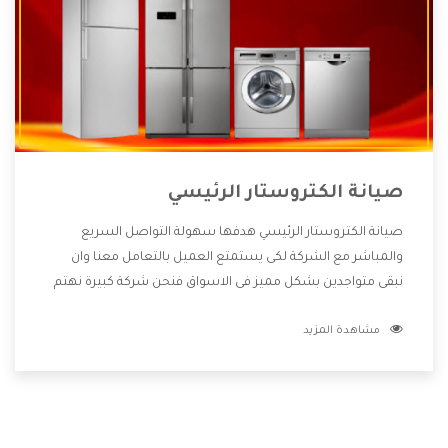
صيانة الكتروستار الرئيسي
صيانة الكتروستار الرئيسي هدفها سهولة التواصل السريع
والمباشر مع الشركة لكى يستمتع العميل بالتعامل معنا وان
نبقى متواجدين بشكل مميز فى الاسواق فنحن شركة كبيرة نهتم
بكل التفاصيل المهمة للعميل وان يستمتع بالخدمات التى تنفرد
مشاهدة المزيد
الشركة بها والتى تكون منها خدمة الصيانة التى تكون من أهم
الخدمات التى يرغب بها العميل لأنها تحافظ على كفاءة المنتج
كما أن شركة الكتروستار تقدم لنا جميع الأجهزة التى نبحث عنها
وأقوى الأسعار التى تكون مناسبة لكثير من العملاء