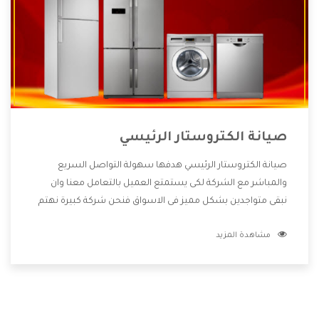
صيانة الكتروستار الرئيسي
صيانة الكتروستار الرئيسي هدفها سهولة التواصل السريع
والمباشر مع الشركة لكى يستمتع العميل بالتعامل معنا وان
نبقى متواجدين بشكل مميز فى الاسواق فنحن شركة كبيرة نهتم
بكل التفاصيل المهمة للعميل وان يستمتع بالخدمات التى تنفرد
مشاهدة المزيد
الشركة بها والتى تكون منها خدمة الصيانة التى تكون من أهم
الخدمات التى يرغب بها العميل لأنها تحافظ على كفاءة المنتج
كما أن شركة الكتروستار تقدم لنا جميع الأجهزة التى نبحث عنها
وأقوى الأسعار التى تكون مناسبة لكثير من العملاء