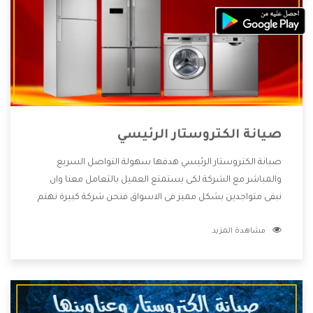
صيانة الكتروستار الرئيسي
صيانة الكتروستار الرئيسي هدفها سهولة التواصل السريع
والمباشر مع الشركة لكى يستمتع العميل بالتعامل معنا وان
نبقى متواجدين بشكل مميز فى الاسواق فنحن شركة كبيرة نهتم
بكل التفاصيل المهمة للعميل وان يستمتع بالخدمات التى تنفرد
مشاهدة المزيد
الشركة بها والتى تكون منها خدمة الصيانة التى تكون من أهم
الخدمات التى يرغب بها العميل لأنها تحافظ على كفاءة المنتج
كما أن شركة الكتروستار تقدم لنا جميع الأجهزة التى نبحث عنها
وأقوى الأسعار التى تكون مناسبة لكثير من العملاء