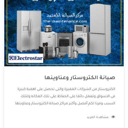
صيانة الكتروستار وعناوينها
الكتروستار من الشركات المميزة والتى تحصل على اهمية كبيرة
فى الاسواق وتعمل دائما على الحفاظ على تلك المكانه ولتلك
السبب وفرنا لكم أفضل وأكبر مراكز صيانة الكتروستار وعناوينها
حتى يكون قريب من كل العملاء ويستطيع القيام بتصليح جميع
مشاهدة المزيد
المنتجات دون اى ازعاج كما أننا نهتم بكل ما يحتاجه المستهلك
لكى نحافظ على ثقتهم بنا ،وهتستمتع بأقوى العروض والخدمات