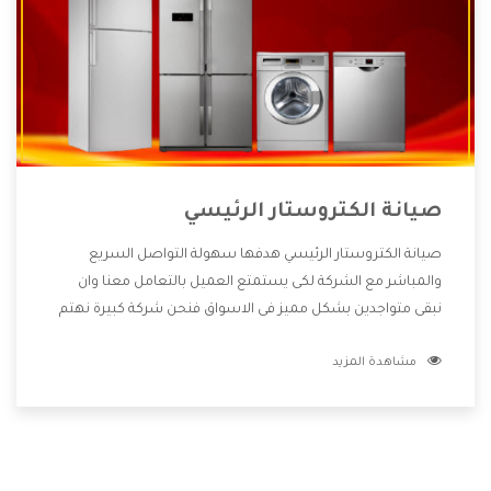
صيانة الكتروستار الرئيسي
صيانة الكتروستار الرئيسي هدفها سهولة التواصل السريع
والمباشر مع الشركة لكى يستمتع العميل بالتعامل معنا وان
نبقى متواجدين بشكل مميز فى الاسواق فنحن شركة كبيرة نهتم
بكل التفاصيل المهمة للعميل وان يستمتع بالخدمات التى تنفرد
مشاهدة المزيد
الشركة بها والتى تكون منها خدمة الصيانة التى تكون من أهم
الخدمات التى يرغب بها العميل لأنها تحافظ على كفاءة المنتج
كما أن شركة الكتروستار تقدم لنا جميع الأجهزة التى نبحث عنها
وأقوى الأسعار التى تكون مناسبة لكثير من العملاء