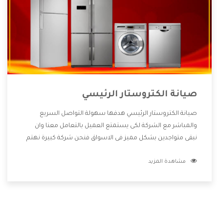
صيانة الكتروستار الرئيسي
صيانة الكتروستار الرئيسي هدفها سهولة التواصل السريع
والمباشر مع الشركة لكى يستمتع العميل بالتعامل معنا وان
نبقى متواجدين بشكل مميز فى الاسواق فنحن شركة كبيرة نهتم
بكل التفاصيل المهمة للعميل وان يستمتع بالخدمات التى تنفرد
مشاهدة المزيد
الشركة بها والتى تكون منها خدمة الصيانة التى تكون من أهم
الخدمات التى يرغب بها العميل لأنها تحافظ على كفاءة المنتج
كما أن شركة الكتروستار تقدم لنا جميع الأجهزة التى نبحث عنها
وأقوى الأسعار التى تكون مناسبة لكثير من العملاء